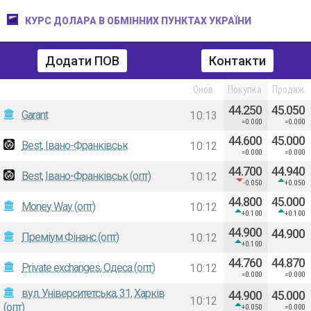
КУРС ДОЛАРА В ОБМІННИХ ПУНКТАХ УКРАЇНИ
Додати ПОВ
Контакти
Онов.
Покупка
Продаж
44.250
45.050
Garant
10:13
=0.000
=0.000
44.600
45.000
Best, Івано-Франківськ
10:12
=0.000
=0.000
44.700
44.940
Best, Івано-Франківськ (опт)
10:12
-0.050
+0.050
44.800
45.000
Money Wаy (опт)
10:12
+0.100
+0.100
44.900
44.900
Преміум Фінанс (опт)
10:12
+0.100
44.760
44.870
Private exchanges, Одеса (опт)
10:12
=0.000
=0.000
вул. Університетська, 31, Харків
44.900
45.000
10:12
(опт)
+0.050
=0.000