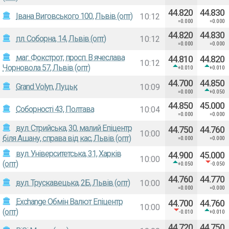
44.820
44.830
Івана Виговського 100, Львів (опт)
10:12
=0.000
=0.000
44.820
44.830
пл. Соборна, 14, Львів (опт)
10:12
=0.000
=0.000
маг. Фокстрот, просп. В ячеслава
44.810
44.820
10:12
Чорновола 57, Львів (опт)
+0.010
+0.010
44.700
44.850
Grand Volyn, Луцьк
10:09
=0.000
+0.050
44.850
45.000
Соборності 43, Полтава
10:04
=0.000
=0.000
вул. Стрийська, 30, малий Епіцентр
44.750
44.760
10:00
біля Ашану, справа від кас, Львів (опт)
=0.000
=0.000
вул. Університетська, 31, Харків
44.900
45.000
10:00
(опт)
+0.050
-0.050
44.760
44.770
вул. Трускавецька, 2Б, Львів (опт)
10:00
=0.000
=0.000
Exchange Обмін Валют Епіцентр
44.700
44.760
10:00
(опт)
-0.010
+0.010
44.720
44.750