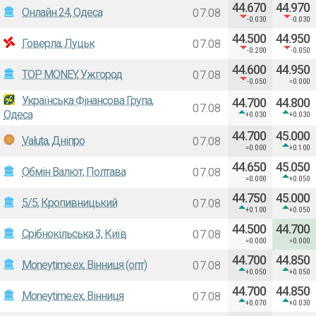
44.670
44.970
Онлайн 24, Одеса
07.08
-0.030
-0.030
44.500
44.950
Говерла, Луцьк
07.08
-0.200
-0.050
44.600
44.950
TOP MONEY, Ужгород
07.08
-0.050
=0.000
Українська Фінансова Група,
44.700
44.800
07.08
Одеса
+0.030
+0.030
44.700
45.000
Valuta, Днiпро
07.08
=0.000
+0.100
44.650
45.050
Обмін Валют, Полтава
07.08
=0.000
+0.050
44.750
45.000
5/5, Кропивницький
07.08
+0.100
+0.050
44.500
44.700
Срібнокільська 3, Київ
07.08
=0.000
=0.000
44.700
44.850
Moneytime.ex, Вінниця (опт)
07.08
+0.050
+0.050
44.700
44.850
Moneytime.ex, Вінниця
07.08
+0.070
+0.030