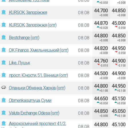
08.08
+0.050
=0.000
44.700
44.850
KURSOK, Запоріжжя
08.08
=0.000
=0.000
44.870
45.000
KURSOK, Запоріжжя (опт)
08.08
+0.020
-0.050
44.800
44.850
Bestchange (опт)
08.08
=0.000
=0.000
44.820
44.950
OK Finance, Хмельницький (опт)
08.08
=0.000
-0.050
44.760
44.900
Like, Луцьк
08.08
-0.010
-0.150
44.500
44.900
просп. Юности, 51, Вінниця (опт)
08.08
=0.000
=0.000
44.800
44.950
Опаньки Обмінка, Харків (опт)
08.08
+0.100
+0.100
44.650
45.150
Obmenkasumy.ua, Суми
08.08
+0.050
+0.050
44.850
45.050
Valuta Exchange Odesa (опт)
08.08
=0.000
+0.100
Аерокосмічний проспект 41/2,
44.800
45.100
08.08