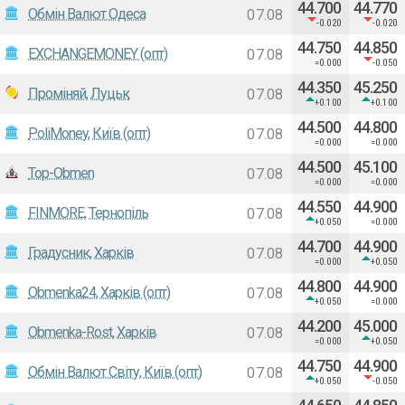
44.700
44.770
Обмін Валют Одеса
07.08
-0.020
-0.020
44.750
44.850
EXCHANGEMONEY (опт)
07.08
=0.000
-0.050
44.350
45.250
Промiняй, Луцьк
07.08
+0.100
+0.100
44.500
44.800
PoliMoney, Київ (опт)
07.08
=0.000
=0.000
44.500
45.100
Top-Obmen
07.08
=0.000
=0.000
44.550
44.900
FINMORE, Тернопіль
07.08
+0.050
=0.000
44.700
44.900
Градусник, Харкiв
07.08
=0.000
+0.050
44.800
44.900
Оbmenka24, Харків (опт)
07.08
+0.050
=0.000
44.200
45.000
Obmenka-Rost, Харків
07.08
=0.000
+0.050
44.750
44.900
Обмін Валют Світу, Київ (опт)
07.08
+0.050
-0.050