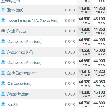
Харків (опт)
=0.000
=0.000
44.840
44.850
Tarex (опт)
08.08
+0.050
+0.050
44.800
45.100
просп. Гагаріна, 41/2, Харків (опт)
08.08
=0.000
=0.000
44.800
44.850
Cash, Луцьк
08.08
+0.100
+0.050
44.550
44.900
Світ валют, Київ (опт)
08.08
=0.000
=0.000
44.550
45.000
Світ валют, Київ
08.08
=0.000
=0.000
44.650
44.900
Світ валют, Київ (опт)
08.08
=0.000
=0.000
44.810
44.820
Cash Exchange (опт)
08.08
+0.040
+0.040
44.920
45.050
Фiн Одеса (опт)
08.08
+0.070
+0.100
44.300
45.100
Obmenka.dn.ua
08.08
=0.000
=0.000
44.700
44.800
KursOk
08.08
=0.000
=0.000