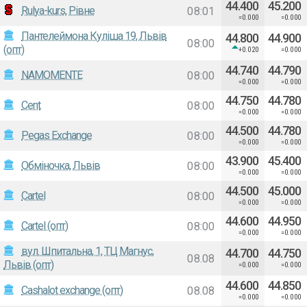
44.400
45.200
Rulya-kurs, Рівне
08:01
=0.000
=0.000
Пантелеймона Куліша 19, Львів
44.800
44.900
08:00
(опт)
+0.020
=0.000
44.740
44.790
NAMOMENTE
08:00
=0.000
=0.000
44.750
44.780
Cent
08:00
=0.000
=0.000
44.500
44.780
Pegas Exchange
08:00
=0.000
=0.000
43.900
45.400
Обміночка, Львів
08:00
=0.000
=0.000
44.500
45.000
Cartel
08:00
=0.000
=0.000
44.600
44.950
Cartel (опт)
08:00
=0.000
=0.000
вул. Шпитальна, 1, ТЦ Магнус,
44.700
44.750
08.08
Львів (опт)
=0.000
=0.000
44.600
44.850
Cashalot exchange (опт)
08.08
=0.000
=0.000