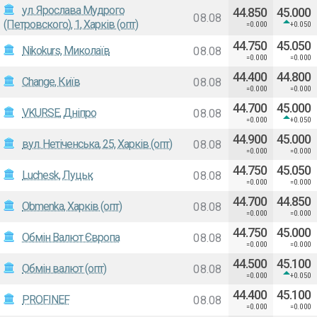
ул. Ярослава Мудрого
44.850
45.000
08.08
(Петровского), 1, Харків (опт)
=0.000
+0.050
44.750
45.050
Nikokurs, Миколаїв
08.08
=0.000
=0.000
44.400
44.800
Change, Київ
08.08
=0.000
=0.000
44.700
45.000
VKURSE, Дніпро
08.08
=0.000
+0.050
44.900
45.000
вул. Нетіченська, 25, Харків (опт)
08.08
=0.000
=0.000
44.750
45.050
Luchesk, Луцьк
08.08
=0.000
=0.000
44.700
44.850
Оbmenka, Харків (опт)
08.08
=0.000
=0.000
44.750
45.000
Обмін Валют Європа
08.08
=0.000
=0.000
44.500
45.100
Обмін валют (опт)
08.08
=0.000
+0.050
44.400
45.100
PROFINEF
08.08
=0.000
=0.000