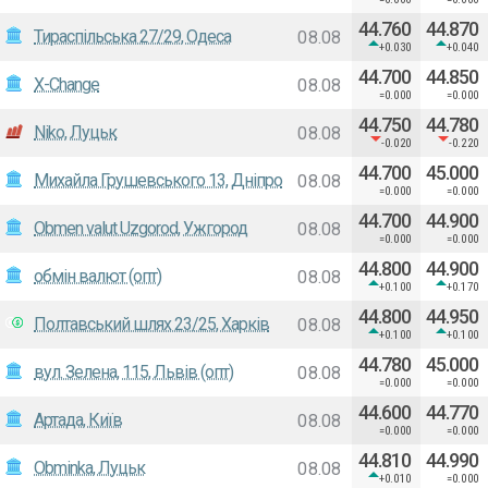
44.760
44.870
Тираспільська 27/29, Одеса
08.08
+0.030
+0.040
44.700
44.850
X-Change
08.08
=0.000
=0.000
44.750
44.780
Niko, Луцьк
08.08
-0.020
-0.220
44.700
45.000
Михайла Грушевського 13, Дніпро
08.08
=0.000
=0.000
44.700
44.900
Obmen valut Uzgorod, Ужгород
08.08
=0.000
=0.000
44.800
44.900
обмін валют (опт)
08.08
+0.100
+0.170
44.800
44.950
Полтавський шлях 23/25, Харків
08.08
+0.100
+0.100
44.780
45.000
вул. Зелена, 115, Львів (опт)
08.08
=0.000
=0.000
44.600
44.770
Артада, Київ
08.08
=0.000
=0.000
44.810
44.990
Obminka, Луцьк
08.08
+0.010
=0.000