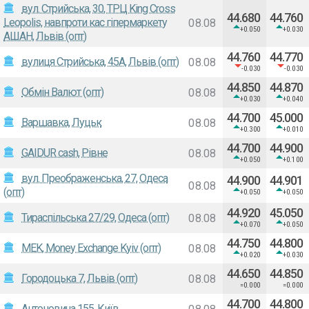
вул. Стрийська, 30, ТРЦ King Cross
44.680
44.760
Leopolis, навпроти кас гіпермаркету
08.08
+0.050
+0.030
АШАН, Львів (опт)
44.760
44.770
вулиця Стрийська, 45A, Львів (опт)
08.08
-0.030
-0.030
44.850
44.870
Обмін Валют (опт)
08.08
+0.030
+0.040
44.700
45.000
Варшавка, Луцьк
08.08
+0.300
+0.010
44.700
44.900
GAIDUR cash, Рівне
08.08
+0.050
+0.100
вул. Преображенська, 27, Одеса
44.900
44.901
08.08
(опт)
+0.050
+0.050
44.920
45.050
Тираспільська 27/29, Одеса (опт)
08.08
+0.070
+0.050
44.750
44.800
MEK, Money Exchange Kyiv (опт)
08.08
+0.020
+0.030
44.650
44.850
Городоцька 7, Львів (опт)
08.08
=0.000
=0.000
44.700
44.800
Антоновича 155, Київ