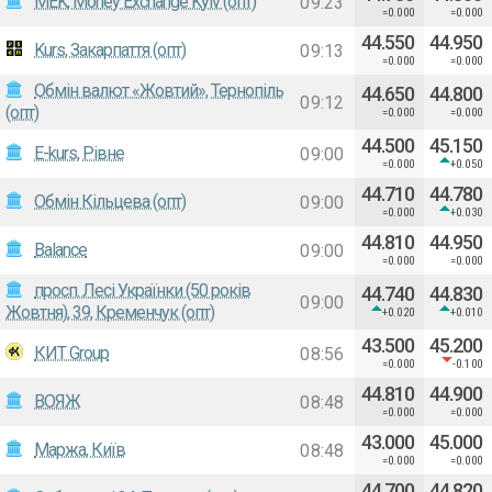
MEK, Money Exchange Kyiv (опт)
09:23
=0.000
=0.000
44.550
44.950
Kurs, Закарпаття (опт)
09:13
=0.000
=0.000
Обмін валют «Жовтий», Тернопіль
44.650
44.800
09:12
(опт)
=0.000
=0.000
44.500
45.150
E-kurs, Рівне
09:00
=0.000
+0.050
44.710
44.780
Обмін Кільцева (опт)
09:00
=0.000
+0.030
44.810
44.950
Balance
09:00
=0.000
=0.000
просп. Лесі Українки (50 років
44.740
44.830
09:00
Жовтня), 39, Кременчук (опт)
+0.020
+0.010
43.500
45.200
КИТ Group
08:56
=0.000
-0.100
44.810
44.900
ВОЯЖ
08:48
=0.000
=0.000
43.000
45.000
Маржа, Київ
08:48
=0.000
=0.000
44.700
44.820