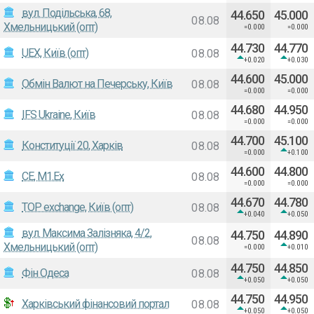
вул. Подільська, 68,
44.650
45.000
08.08
Хмельницький (опт)
=0.000
=0.000
44.730
44.770
UEX, Київ (опт)
08.08
+0.020
+0.030
44.600
45.000
Обмін Валют на Печерську, Київ
08.08
=0.000
=0.000
44.680
44.950
IFS Ukraine, Київ
08.08
=0.000
=0.000
44.700
45.100
Конституції 20, Харків
08.08
=0.000
+0.100
44.600
44.800
СЕ, M1.Ex
08.08
=0.000
=0.000
44.670
44.780
ТОР exchange, Київ (опт)
08.08
+0.040
+0.050
вул. Максима Залізняка, 4/2,
44.750
44.890
08.08
Хмельницький (опт)
=0.000
+0.010
44.750
44.850
Фiн Одеса
08.08
+0.050
+0.050
44.750
44.950
Харківський фінансовий портал
08.08
+0.050
+0.050