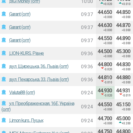
BiGi Money (опт)
10:00
+0.020
+0.010
44.650
44.850
Garant (опт)
09:37
=0.000
=0.000
44.630
44.870
Garant (опт)
09:37
=0.000
=0.000
44.550
44.890
Garant (опт)
09:37
=0.000
=0.000
44.500
45.300
LION-KURS, Рівне
09:36
=0.000
=0.000
44.800
44.830
вул. Щирецька, 36, Львів (опт)
09:36
-0.020
=0.000
44.810
44.880
вул. Пекарська, 33, Львів (опт)
09:36
-0.010
=0.000
44.930
44.931
Valuta88 (опт)
09:24
-0.020
-0.019
ул. Преображенская, 16E, Україна
44.550
45.150
09:24
(опт)
=0.000
=0.000
44.700
45.000
Limon kurs, Луцьк
09:24
=0.000
+0.200
44.750
44.800