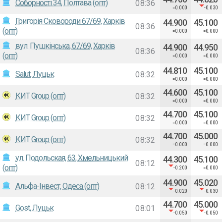
Соборності 34, Полтава (опт)
08:36
=0.000
-0.030
Григорія Сковороди 67/69, Харків
44.900
45.100
08:36
(опт)
=0.000
=0.000
вул. Пушкінська, 67/69, Харків
44.900
44.950
08:36
(опт)
=0.000
=0.000
44.810
45.100
Salut, Луцьк
08:32
=0.000
=0.000
44.600
45.100
КИТ Group (опт)
08:32
=0.000
=0.000
44.700
45.100
КИТ Group (опт)
08:32
=0.000
=0.000
44.700
45.000
КИТ Group (опт)
08:32
=0.000
=0.000
ул. Подольская, 63, Хмельницький
44.300
45.100
08:12
(опт)
-0.200
=0.000
44.900
45.020
Альфа-Iнвест, Одеса (опт)
08:12
-0.020
-0.030
44.700
45.000
Gost, Луцьк
08:01
-0.050
-0.050