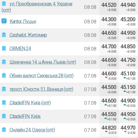
ул. Преображенская, 4, Україна
44.520
44.940
08.08
(опт)
=0.000
=0.000
44.300
45.200
Kantor, Луцьк
08.08
=0.000
=0.000
44.650
44.950
Cashalot, Житомир
08.08
=0.000
=0.000
44.700
44.850
OBMEN 24
08.08
=0.000
=0.000
44.650
44.750
Шевченка 14, ц.Анни, Львів (опт)
08.08
=0.000
=0.000
44.600
45.100
Обмін валют Сихівська 28 (опт)
07.08
-0.050
+0.100
44.500
45.150
просп. Юности, 51, Вінниця (опт)
07.08
=0.000
+0.100
44.600
44.900
CitadelFIN, Київ (опт)
07.08
+0.100
+0.050
44.550
44.950
CitadelFIN, Київ
07.08
+0.100
+0.050
44.820
44.970
Онлайн 24, Одеса (опт)
07.08
-0.010
-0.030