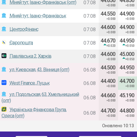
44.650
44.850
Міняй тут, Івано-Франківськ (опт)
07.08
=0.000
=0.000
44.550
44.900
Міняй тут, Івано-Франківськ
07.08
=0.000
=0.000
44.600
44.900
ЦентроФінанс
07.08
=0.000
=0.000
44.670
44.950
Європошта
07.08
+0.020
+0.050
44.600
45.000
Павлівська 2, Харків
07.08
=0.000
+0.050
44.500
44.950
ул. Киевская, 43, Вінниця (опт)
06.08
=0.000
=0.000
44.400
44.700
West Finance, Луцьк
06.08
=0.000
=0.000
ул. Подольская, 63, Хмельницький
44.660
45.190
06.08
(опт)
=0.000
=0.000
Українська Фінансова Група,
44.700
44.800
06.08
Одеса (опт)
=0.000
=0.000
Оновлено
10:13