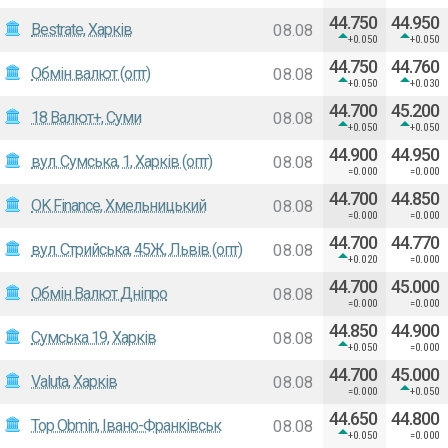
44.750
44.950
Bestrate, Харків
08.08
+0.050
+0.050
44.750
44.760
Обмін валют (опт)
08.08
+0.050
+0.030
44.700
45.200
18 Валют+, Суми
08.08
+0.050
+0.050
44.900
44.950
вул. Сумська, 1, Харків (опт)
08.08
=0.000
=0.000
44.700
44.850
OK Finance, Хмельницький
08.08
=0.000
=0.000
44.700
44.770
вул. Стрийська, 45Ж, Львів (опт)
08.08
+0.020
=0.000
44.700
45.000
Обмін Валют Дніпро
08.08
=0.000
=0.000
44.850
44.900
Сумська 19, Харків
08.08
+0.050
=0.000
44.700
45.000
Valuta, Харків
08.08
=0.000
+0.050
44.650
44.800
Top Obmin, Івано-Франківськ
08.08
+0.050
=0.000